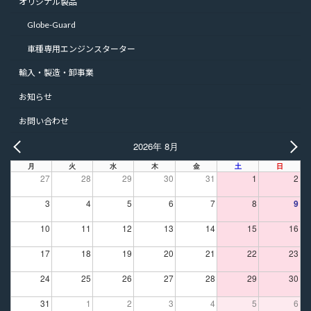
オリジナル製品
Globe-Guard
車種専用エンジンスターター
輸入・製造・卸事業
お知らせ
お問い合わせ
2026年 8月
PREV
NE
月
火
水
木
金
土
日
27
28
29
30
31
1
2
3
4
5
6
7
8
9
10
11
12
13
14
15
16
17
18
19
20
21
22
23
24
25
26
27
28
29
30
31
1
2
3
4
5
6