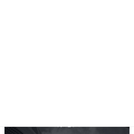
(新潟県)有限会社ベストワン 様〒943-0805
新潟県上越市木田1丁目9番20号TEL:025-522-
2334 【Globe 認定販売店一覧】
続きを読む
投
«
1
2
3
…
7
»
固
固
固
固
定
定
定
定
稿
ペ
ペ
ペ
ペ
の
ー
ー
ー
ー
ジ
ジ
ジ
ジ
ペ
ー
ジ
C
O
N
T
A
C
T
送
り
お問い合わせ