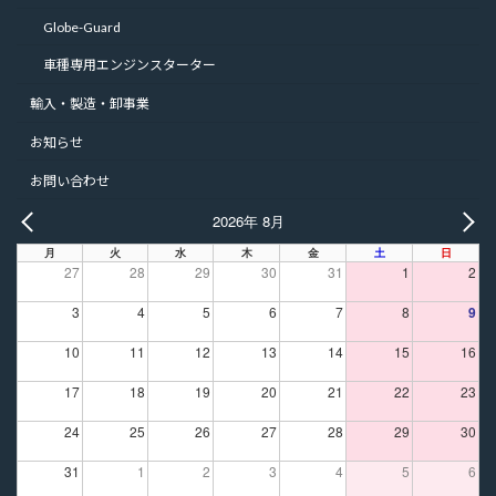
Globe-Guard
車種専用エンジンスターター
輸入・製造・卸事業
お知らせ
お問い合わせ
2026年 8月
PREV
NE
月
火
水
木
金
土
日
27
28
29
30
31
1
2
3
4
5
6
7
8
9
10
11
12
13
14
15
16
17
18
19
20
21
22
23
24
25
26
27
28
29
30
31
1
2
3
4
5
6