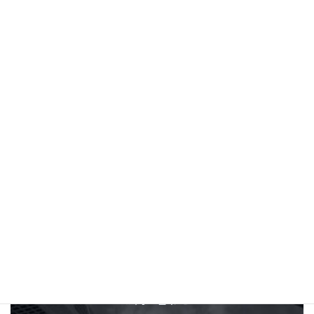
(新潟県)クールワークス 様〒950-0885 新潟県
新潟市東区下木戸1-25-12TEL:025-383-
8698https://www.cool-works-niigata.com
【Globe 認定販売店一覧】
続きを読む
投
1
2
…
6
»
固
固
固
定
定
定
稿
ペ
ペ
ペ
の
ー
ー
ー
ジ
ジ
ジ
ペ
ー
ジ
C
O
N
T
A
C
T
送
り
お問い合わせ