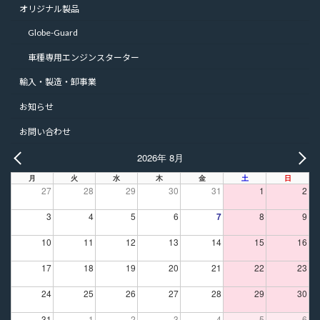
オリジナル製品
Globe-Guard
車種専用エンジンスターター
輸入・製造・卸事業
お知らせ
お問い合わせ
2026年 8月
PREV
NE
月
火
水
木
金
土
日
27
28
29
30
31
1
2
3
4
5
6
7
8
9
10
11
12
13
14
15
16
17
18
19
20
21
22
23
24
25
26
27
28
29
30
31
1
2
3
4
5
6