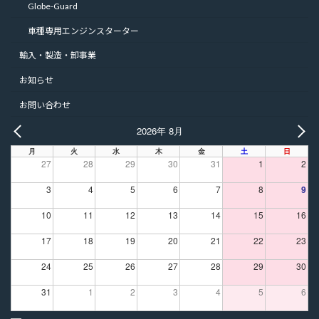
Globe-Guard
車種専用エンジンスターター
輸入・製造・卸事業
お知らせ
お問い合わせ
2026年 8月
PREV
NE
月
火
水
木
金
土
日
27
28
29
30
31
1
2
3
4
5
6
7
8
9
10
11
12
13
14
15
16
17
18
19
20
21
22
23
24
25
26
27
28
29
30
31
1
2
3
4
5
6