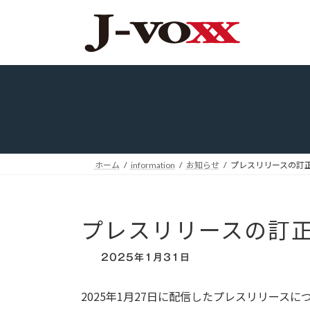
コ
ナ
ン
ビ
テ
ゲ
ン
ー
ツ
シ
へ
ョ
ス
ン
キ
に
ッ
移
プ
動
ホーム
information
お知らせ
プレスリリースの訂
プレスリリースの訂
2025年1月31日
2025年1月27日に配信したプレスリリー