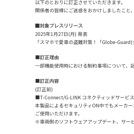
以下のとおりに訂正させていただきます。
関係者の皆様にご迷惑をおかけしましたこと
■対象プレスリリース
2025年1月27日(月) 発表
「スマホで愛車の盗難対策！「Globe-Guar
■
訂正理由
一部機能使用時における制約事項について、
■
訂正内容
(訂正前)
■T-Connect/G-LINK コネクティッドサー
本製品によるセキュリティON中でもメーカ
ご使用いただけます。
※車両側のソフトウェアアップデート、サー