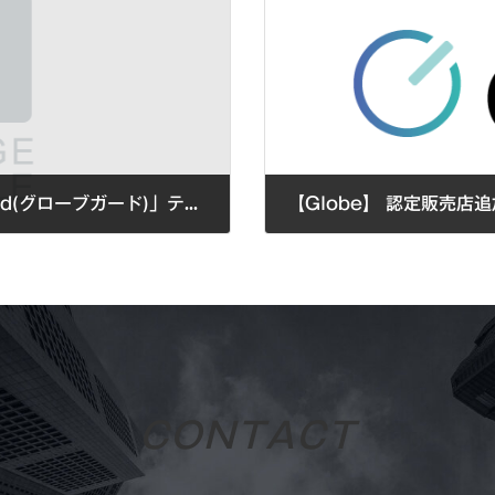
次世代型車両盗難防止装置「Globe-Guard(グローブガード)」ティザーサイト公開しました。
【Globe】 認定販売店追
2025年2月4日
C
O
N
T
A
C
T