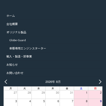
ホーム
会社概要
オリジナル製品
Globe-Guard
車種専用エンジンスターター
輸入・製造・卸事業
お知らせ
お問い合わせ
2026年 8月
PREV
NE
月
火
水
木
金
土
日
27
28
29
30
31
1
2
3
4
5
6
7
8
9