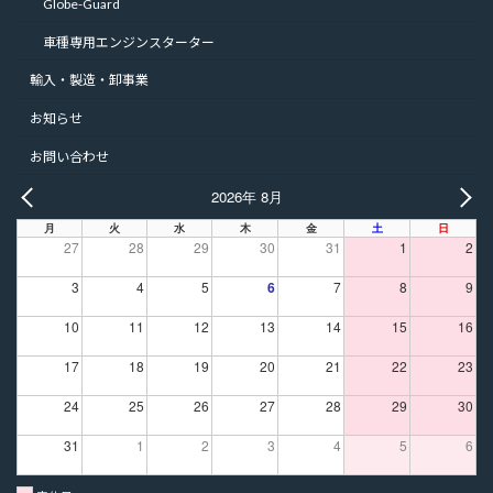
Globe-Guard
車種専用エンジンスターター
輸入・製造・卸事業
お知らせ
お問い合わせ
2026年 8月
PREV
NE
月
火
水
木
金
土
日
27
28
29
30
31
1
2
3
4
5
6
7
8
9
10
11
12
13
14
15
16
17
18
19
20
21
22
23
24
25
26
27
28
29
30
31
1
2
3
4
5
6