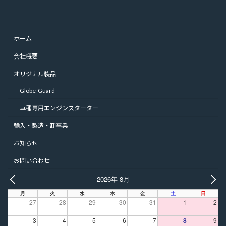
ホーム
会社概要
オリジナル製品
Globe-Guard
車種専用エンジンスターター
輸入・製造・卸事業
お知らせ
お問い合わせ
2026年 8月
PREV
NE
月
火
水
木
金
土
日
27
28
29
30
31
1
2
3
4
5
6
7
8
9